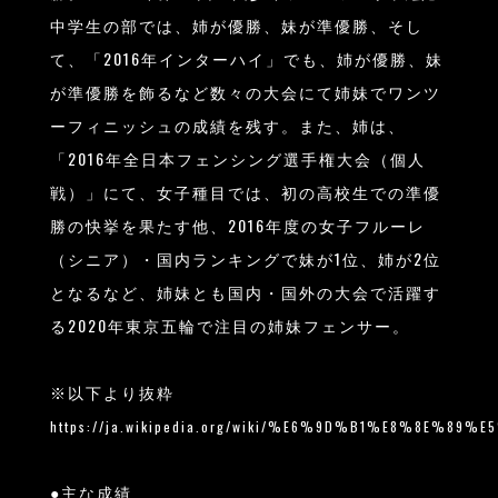
中学生の部では、姉が優勝、妹が準優勝、そし
て、「2016年インターハイ」でも、姉が優勝、妹
が準優勝を飾るなど数々の大会にて姉妹でワンツ
ーフィニッシュの成績を残す。また、姉は、
「2016年全日本フェンシング選手権大会（個人
戦）」にて、女子種目では、初の高校生での準優
勝の快挙を果たす他、2016年度の女子フルーレ
（シニア）・国内ランキングで妹が1位、姉が2位
となるなど、姉妹とも国内・国外の大会で活躍す
る2020年東京五輪で注目の姉妹フェンサー。
※以下より抜粋
https://ja.wikipedia.org/wiki/%E6%9D%B1%E8%8E%89%
●主な成績