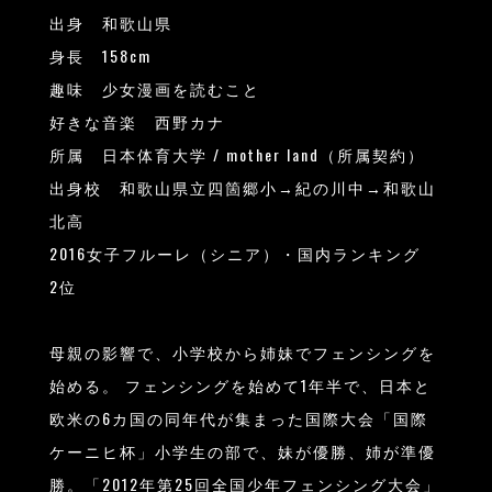
出身 和歌山県
身長 158cm
趣味 少女漫画を読むこと
好きな音楽 西野カナ
所属 日本体育大学 / mother land（所属契約）
出身校 和歌山県立四箇郷小→紀の川中→和歌山
北高
2016女子フルーレ（シニア）・国内ランキング
2位
母親の影響で、小学校から姉妹でフェンシングを
始める。 フェンシングを始めて1年半で、日本と
欧米の6カ国の同年代が集まった国際大会「国際
ケーニヒ杯」小学生の部で、妹が優勝、姉が準優
勝。「2012年第25回全国少年フェンシング大会」