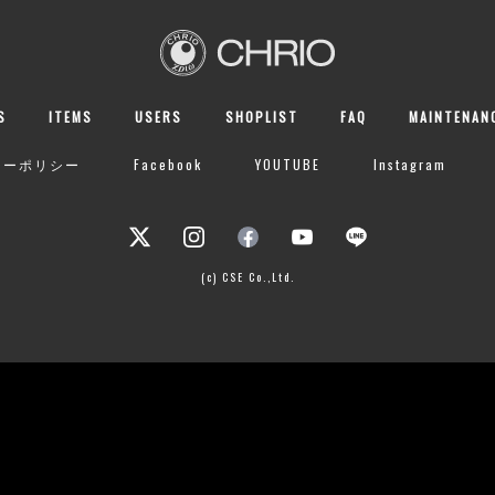
S
ITEMS
USERS
SHOPLIST
FAQ
MAINTENAN
シーポリシー
Facebook
YOUTUBE
Instagram
(c) CSE Co.,Ltd.