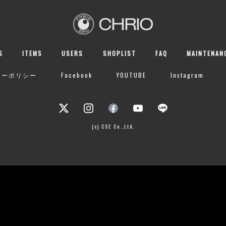
S
ITEMS
USERS
SHOPLIST
FAQ
MAINTENAN
シーポリシー
Facebook
YOUTUBE
Instagram
(c) CSE Co.,Ltd.