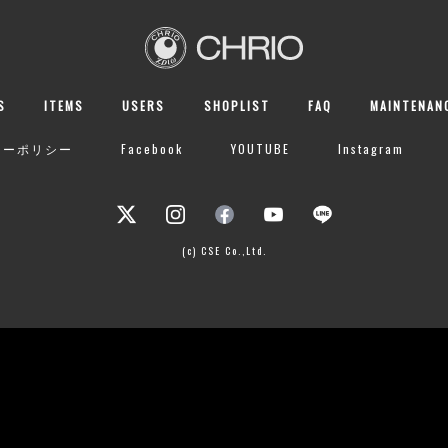
S
ITEMS
USERS
SHOPLIST
FAQ
MAINTENAN
シーポリシー
Facebook
YOUTUBE
Instagram
(c) CSE Co.,Ltd.