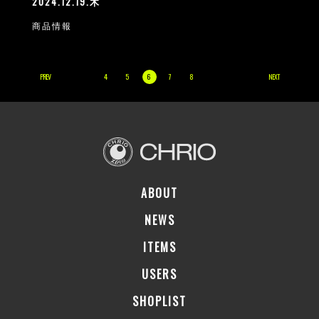
2024.12.19.木
商品情報
PREV
4
5
6
7
8
NEXT
ABOUT
NEWS
ITEMS
USERS
SHOPLIST